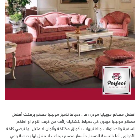
افضل مصانع موبيليا مودرن فى دمياط تتميز موبيليا مصنع برفكت أفضل
مصانع موبيليا مودرن في دمياط بتشكيلة رائعة من غرف النوم او اطقم
السفرة والصالونات والانتريهات بأذواق مختلفة وألوان لا مثيل لها ترضي كافة
الأذواق , أما بالنسبة للاسعار فأسعار مصنع برفكت لا مثيل لها رخيصة وفي