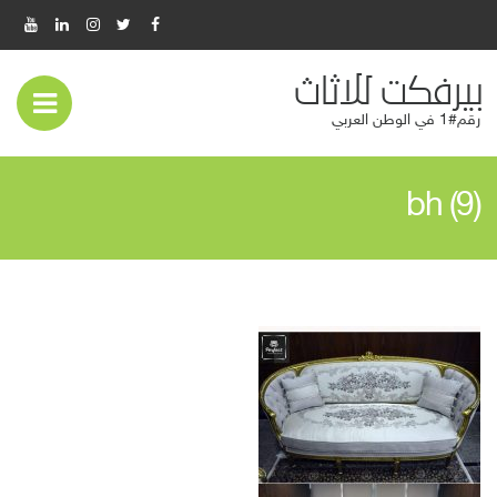
بيرفكت للاثاث
عر
رقم#1 في الوطن العربي
قائ
bh (9)
المو