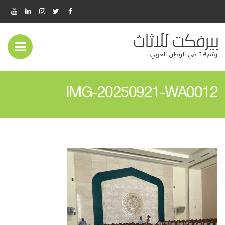
بيرفكت للاثاث
عر
رقم#1 في الوطن العربي
قائ
IMG-20250921-WA0012
المو