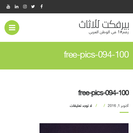
بيرفكت للاثاث
عر
رقم#1 في الوطن العربي
قائ
100-free-pics-094
المو
100-free-pics-094
أكتوبر 1, 2016
لا توجد تعليقات