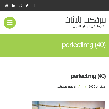
بيرفكت للاثاث
عر
رقم#1 في الوطن العربي
قائ
perfectimg (40)
المو
perfectimg (40)
فبراير 4, 2020
لا توجد تعليقات