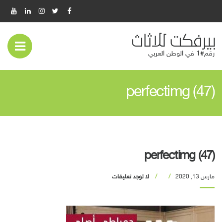
بيرفكت للاثاث
عر
رقم#1 في الوطن العربي
قائ
perfectimg (47)
المو
perfectimg (47)
مارس 13, 2020
لا توجد تعليقات