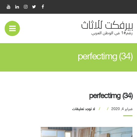
بيرفكت للاثاث
عر
رقم#1 في الوطن العربي
قائ
perfectimg (34)
المو
perfectimg (34)
فبراير 4, 2020
لا توجد تعليقات