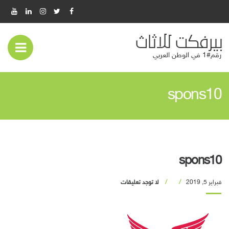
بيرفكت للاثاث
عر
رقم#1 في الوطن العربي
قائ
spons10
المو
spons10
فبراير 5, 2019
لا توجد تعليقات