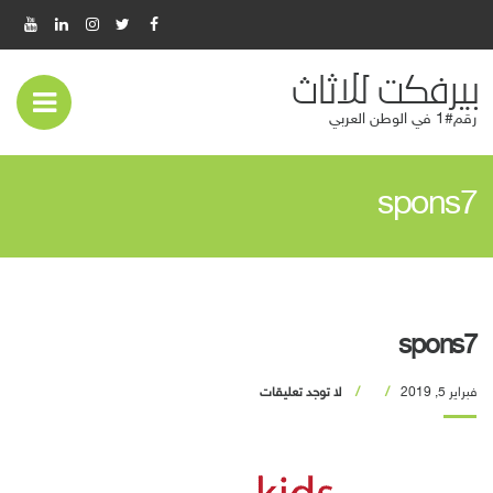
بيرفكت للاثاث
عر
رقم#1 في الوطن العربي
قائ
spons7
المو
spons7
فبراير 5, 2019
لا توجد تعليقات